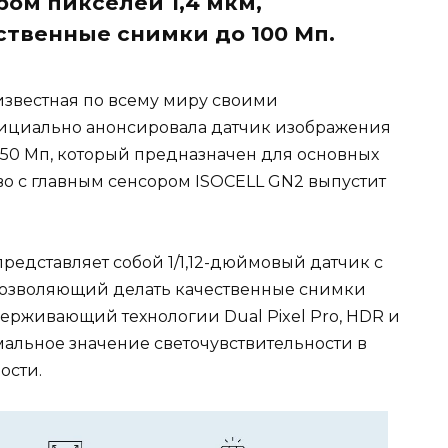
ом пикселей 1,4 мкм,
твенные снимки до 100 Мп.
 известная по всему миру своими
ициально анонсировала датчик изображения
0 Мп, который предназначен для основных
во с главным сенсором ISOCELL GN2 выпустит
редставляет собой 1/1,12-дюймовый датчик с
 позволяющий делать качественные снимки
ерживающий технологии Dual Pixel Pro, HDR и
мальное значение светочувствительности в
ости.