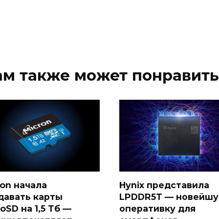
ам также может понравить
ron начала
Hynix представила
давать карты
LPDDR5T — новейш
oSD на 1,5 Тб —
оперативку для