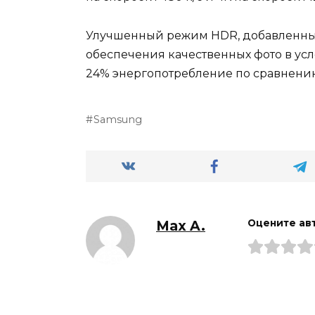
Улучшенный режим HDR, добавленны
обеспечения качественных фото в ус
24% энергопотребление по сравнени
Samsung
Max A.
Оцените ав