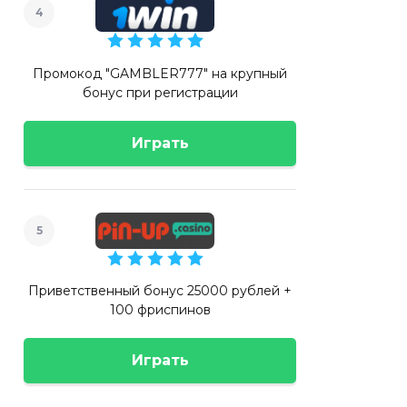
Промокод "GAMBLER777" на крупный
бонус при регистрации
Играть
Приветственный бонус 25000 рублей +
100 фриспинов
Играть