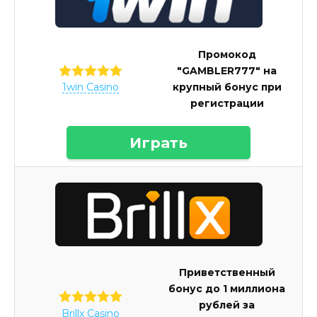
Промокод
"GAMBLER777" на
крупный бонус при
1win Casino
регистрации
Играть
Приветственный
бонус до 1 миллиона
рублей за
Brillx Casino