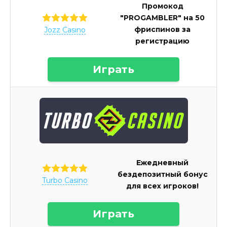
Промокод
"PROGAMBLER" на 50
фриспинов за
Jozz Casino
регистрацию
Играть
Ежедневный
бездепозитный бонус
Turbo Casino
для всех игроков!
Играть