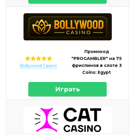
Промокод
"PROGAMBLER" на 75
фриспинов в слоте 3
Bollywood Casino
Coins: Egypt
Играть