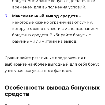
бонуса. Выбирайте бонусы с достаточным
временем для выполнения условий.
Максимальный вывод средств
–
некоторые казино ограничивают сумму,
которую можно вывести с использованием
бонусных средств. Выбирайте бонусы с
разумными лимитами на вывод.
Сравнивайте различные предложения и
выбирайте наиболее выгодный для себя бонус,
учитывая все указанные факторы.
Особенности вывода бонусных
средств