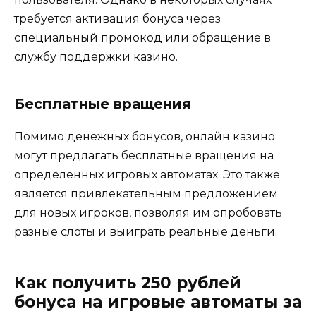
требуется активация бонуса через
специальный промокод или обращение в
службу поддержки казино.
Бесплатные вращения
Помимо денежных бонусов, онлайн казино
могут предлагать бесплатные вращения на
определенных игровых автоматах. Это также
является привлекательным предложением
для новых игроков, позволяя им опробовать
разные слоты и выиграть реальные деньги.
Как получить 250 рублей
бонуса на игровые автоматы за