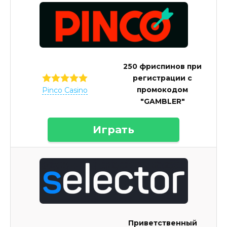
250 фриспинов при
регистрации с
промокодом
Pinco Casino
"GAMBLER"
Играть
Приветственный