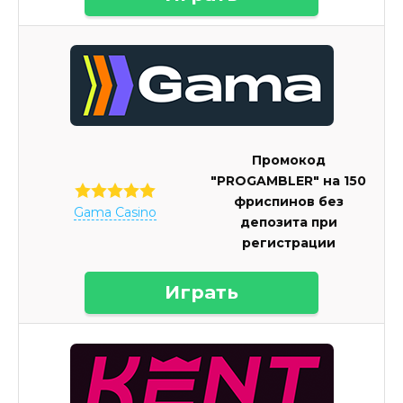
Промокод
"PROGAMBLER" на 150
фриспинов без
Gama Casino
депозита при
регистрации
Играть