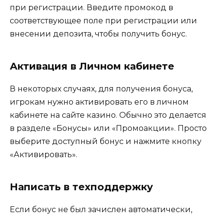
при регистрации. Введите промокод в
соответствующее поле при регистрации или
внесении депозита, чтобы получить бонус.
Активация в Личном кабинете
В некоторых случаях, для получения бонуса,
игрокам нужно активировать его в личном
кабинете на сайте казино. Обычно это делается
в разделе «Бонусы» или «Промоакции». Просто
выберите доступный бонус и нажмите кнопку
«Активировать».
Написать в техподдержку
Если бонус не был зачислен автоматически,