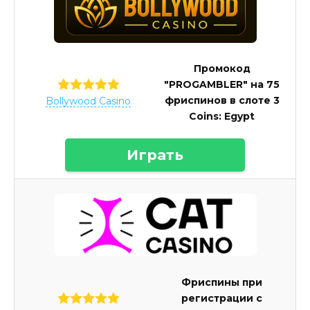
Промокод
"PROGAMBLER" на 75
фриспинов в слоте 3
Bollywood Casino
Coins: Egypt
Играть
Фриспины при
регистрации с