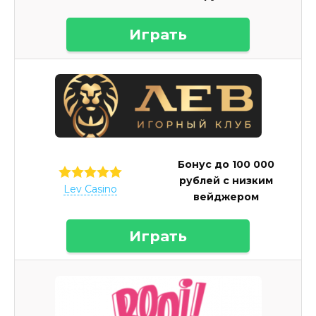
Играть
Бонус до 100 000
рублей с низким
Lev Casino
вейджером
Играть