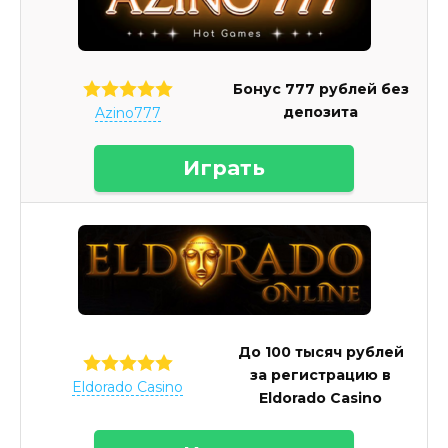
Бонус 777 рублей без
депозита
Azino777
Играть
До 100 тысяч рублей
за регистрацию в
Eldorado Casino
Eldorado Casino