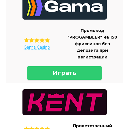
Промокод
"PROGAMBLER" на 150
фриспинов без
Gama Casino
депозита при
регистрации
Играть
Приветственный