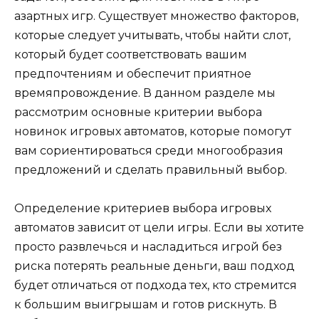
азартных игр. Существует множество факторов,
которые следует учитывать, чтобы найти слот,
который будет соответствовать вашим
предпочтениям и обеспечит приятное
времяпровождение. В данном разделе мы
рассмотрим основные критерии выбора
новинок игровых автоматов, которые помогут
вам сориентироваться среди многообразия
предложений и сделать правильный выбор.
Определение критериев выбора игровых
автоматов зависит от цели игры. Если вы хотите
просто развлечься и насладиться игрой без
риска потерять реальные деньги, ваш подход
будет отличаться от подхода тех, кто стремится
к большим выигрышам и готов рискнуть. В