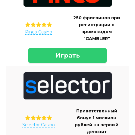
250 фриспинов при
регистрации с
промокодом
Pinco Casino
"GAMBLER"
Играть
Приветственный
бонус 1 миллион
рублей на первый
Selector Casino
депозит