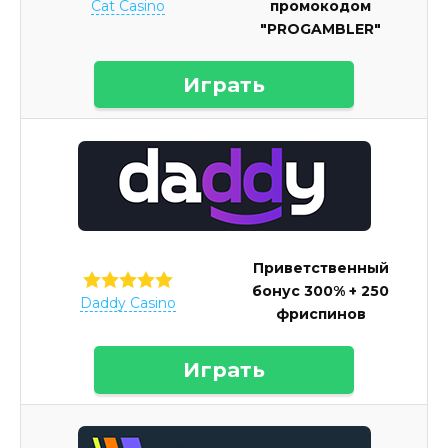
промокодом
Cat Casino
"PROGAMBLER"
Играть
Приветственный
бонус 300% + 250
Daddy Casino
фриспинов
Играть