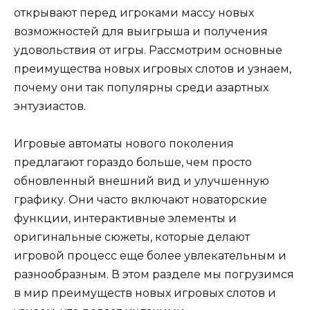
открывают перед игроками массу новых
возможностей для выигрыша и получения
удовольствия от игры. Рассмотрим основные
преимущества новых игровых слотов и узнаем,
почему они так популярны среди азартных
энтузиастов.
Игровые автоматы нового поколения
предлагают гораздо больше, чем просто
обновленный внешний вид и улучшенную
графику. Они часто включают новаторские
функции, интерактивные элементы и
оригинальные сюжеты, которые делают
игровой процесс еще более увлекательным и
разнообразным. В этом разделе мы погрузимся
в мир преимуществ новых игровых слотов и