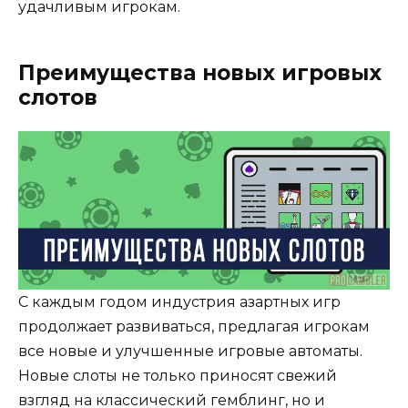
удачливым игрокам.
Преимущества новых игровых
слотов
С каждым годом индустрия азартных игр
продолжает развиваться, предлагая игрокам
все новые и улучшенные игровые автоматы.
Новые слоты не только приносят свежий
взгляд на классический гемблинг, но и