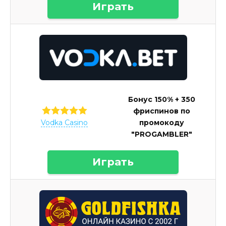
Играть
Бонус 150% + 350
фриспинов по
промокоду
Vodka Casino
"PROGAMBLER"
Играть