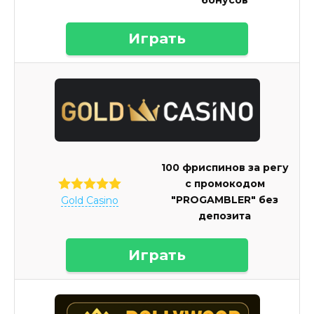
Играть
100 фриспинов за регу
с промокодом
"PROGAMBLER" без
Gold Casino
депозита
Играть