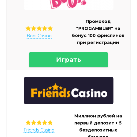
Промокод
"PROGAMBLER" на
бонус 100 фриспинов
Booi Casino
при регистрации
Играть
Миллион рублей на
первый депозит + 5
бездепозитных
Friends Casino
бонусов