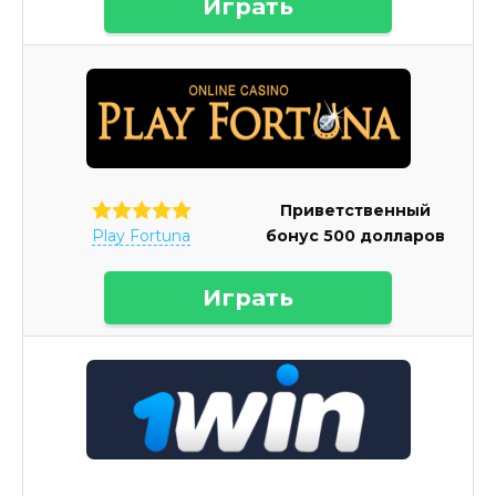
Играть
Приветственный
бонус 500 долларов
Play Fortuna
Играть