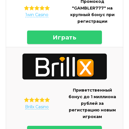
Промокод
"GAMBLER777" на
крупный бонус при
1win Casino
регистрации
Играть
Приветственный
бонус до 1 миллиона
рублей за
Brillx Casino
регистрацию новым
игрокам