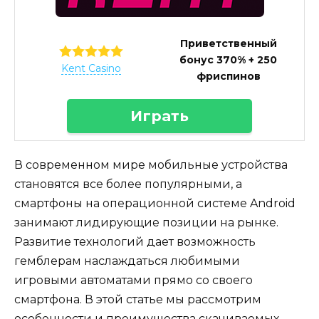
Приветственный
бонус 370% + 250
Kent Casino
фриспинов
Играть
В современном мире мобильные устройства
становятся все более популярными, а
смартфоны на операционной системе Android
занимают лидирующие позиции на рынке.
Развитие технологий дает возможность
гемблерам наслаждаться любимыми
игровыми автоматами прямо со своего
смартфона. В этой статье мы рассмотрим
особенности и преимущества скачиваемых