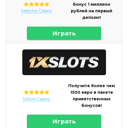
бонус 1 миллион
рублей на первый
Selector Casino
депозит
Играть
Получите более чем
1500 евро в пакете
приветственных
1xSlots Casino
бонусов!
Играть