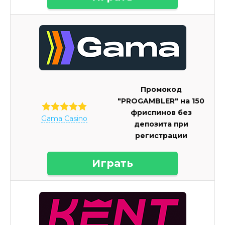
Промокод
"PROGAMBLER" на 150
фриспинов без
Gama Casino
депозита при
регистрации
Играть