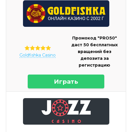
Промокод "PRO50"
даст 50 бесплатных
вращений без
Goldfishka Casino
депозита за
регистрацию
Играть