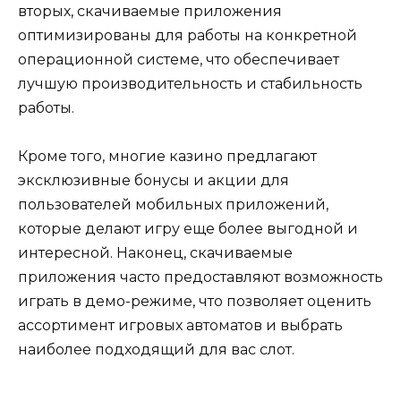
вторых, скачиваемые приложения
оптимизированы для работы на конкретной
операционной системе, что обеспечивает
лучшую производительность и стабильность
работы.
Кроме того, многие казино предлагают
эксклюзивные бонусы и акции для
пользователей мобильных приложений,
которые делают игру еще более выгодной и
интересной. Наконец, скачиваемые
приложения часто предоставляют возможность
играть в демо-режиме, что позволяет оценить
ассортимент игровых автоматов и выбрать
наиболее подходящий для вас слот.