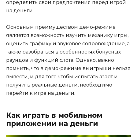
определить свои предпочтения перед игрой
на деньги.
Основным преимуществом демо-режима
является возможность изучить механику игры,
оценить графику и звуковое сопровождение, а
также разобраться в особенностях бонусных
раундов и функций слота. Однако, важно
помнить, что в демо-режиме выигрыши нельзя
вывести, и для того чтобы испытать азарт и
получить реальные деньги, необходимо
перейти к игре на деньги.
Как играть в мобильном
приложении на деньги