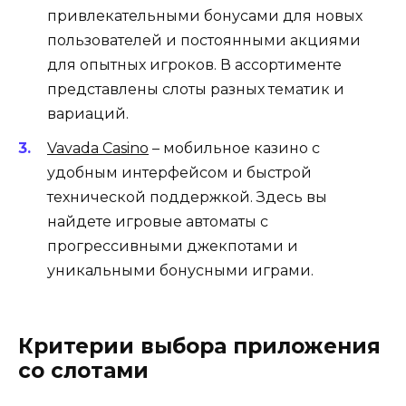
привлекательными бонусами для новых
пользователей и постоянными акциями
для опытных игроков. В ассортименте
представлены слоты разных тематик и
вариаций.
Vavada Casino
– мобильное казино с
удобным интерфейсом и быстрой
технической поддержкой. Здесь вы
найдете игровые автоматы с
прогрессивными джекпотами и
уникальными бонусными играми.
Критерии выбора приложения
со слотами