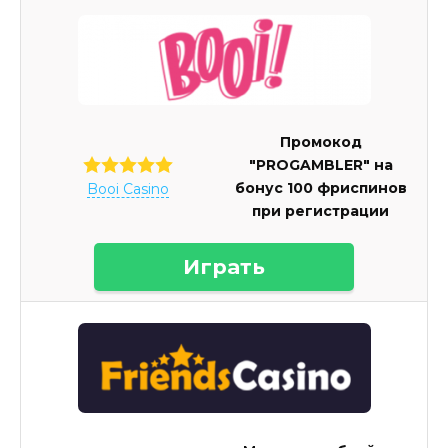
Промокод
"PROGAMBLER" на
бонус 100 фриспинов
Booi Casino
при регистрации
Играть