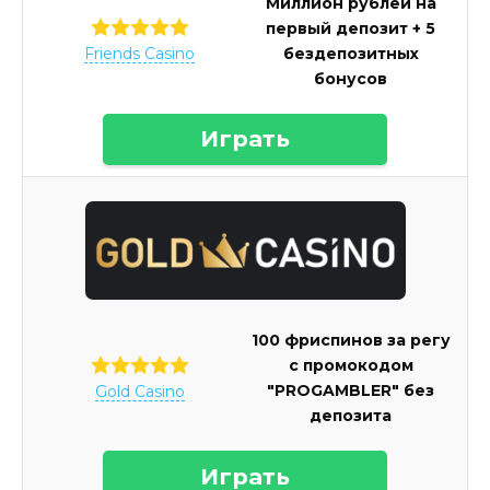
Миллион рублей на
первый депозит + 5
бездепозитных
Friends Casino
бонусов
Играть
100 фриспинов за регу
с промокодом
"PROGAMBLER" без
Gold Casino
депозита
Играть