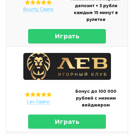
депозит + 3 рубля
Bounty Casino
каждые 15 минут в
рулетке
Играть
Бонус до 100 000
рублей с низким
Lev Casino
вейджером
Играть