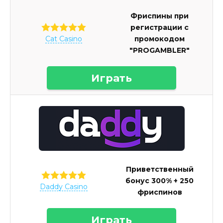
Фриспины при
регистрации с
промокодом
Cat Casino
"PROGAMBLER"
Играть
Приветственный
бонус 300% + 250
Daddy Casino
фриспинов
Играть