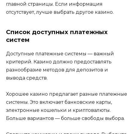
главной страницы. Если информация
отсутствует, лучше выбрать другое казино.
Список доступных платежных
систем
Доступные платежные системы — важный
критерий. Казино должно предоставлять
разнообразие методов для депозитов и
вывода средств.
Хорошее казино предлагает разные платежные
системы. Это включает банковские карты,
электронные кошельки и криптовалюты.
Больше вариантов — больше свободы выбора.