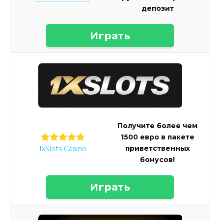
депозит
Играть
Получите более чем
1500 евро в пакете
приветственных
1xSlots Casino
бонусов!
Играть