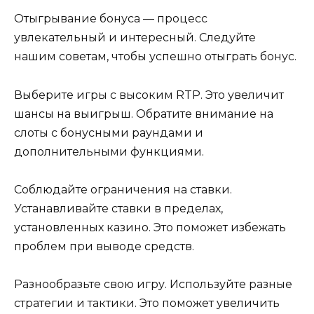
Отыгрывание бонуса — процесс
увлекательный и интересный. Следуйте
нашим советам, чтобы успешно отыграть бонус.
Выберите игры с высоким RTP. Это увеличит
шансы на выигрыш. Обратите внимание на
слоты с бонусными раундами и
дополнительными функциями.
Соблюдайте ограничения на ставки.
Устанавливайте ставки в пределах,
установленных казино. Это поможет избежать
проблем при выводе средств.
Разнообразьте свою игру. Используйте разные
стратегии и тактики. Это поможет увеличить