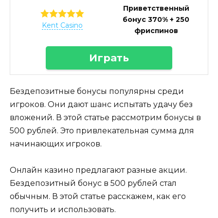
Приветственный
бонус 370% + 250
Kent Casino
фриспинов
Играть
Бездепозитные бонусы популярны среди
игроков. Они дают шанс испытать удачу без
вложений. В этой статье рассмотрим бонусы в
500 рублей. Это привлекательная сумма для
начинающих игроков.
Онлайн казино предлагают разные акции.
Бездепозитный бонус в 500 рублей стал
обычным. В этой статье расскажем, как его
получить и использовать.