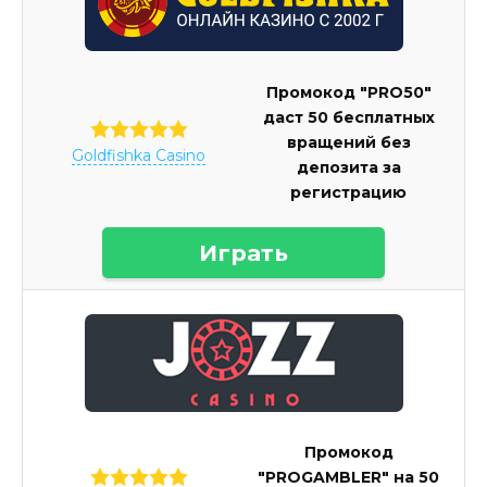
Промокод "PRO50"
даст 50 бесплатных
вращений без
Goldfishka Casino
депозита за
регистрацию
Играть
Промокод
"PROGAMBLER" на 50