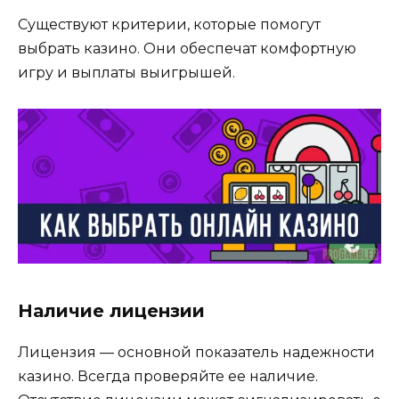
Существуют критерии, которые помогут
выбрать казино. Они обеспечат комфортную
игру и выплаты выигрышей.
Наличие лицензии
Лицензия — основной показатель надежности
казино. Всегда проверяйте ее наличие.