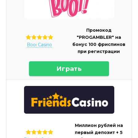
Промокод
"PROGAMBLER" на
бонус 100 фриспинов
Booi Casino
при регистрации
Играть
Миллион рублей на
первый депозит + 5