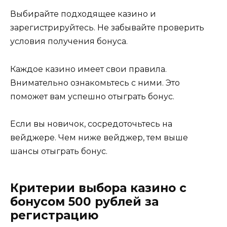
Выбирайте подходящее казино и
зарегистрируйтесь. Не забывайте проверить
условия получения бонуса.
Каждое казино имеет свои правила.
Внимательно ознакомьтесь с ними. Это
поможет вам успешно отыграть бонус.
Если вы новичок, сосредоточьтесь на
вейджере. Чем ниже вейджер, тем выше
шансы отыграть бонус.
Критерии выбора казино с
бонусом 500 рублей за
регистрацию