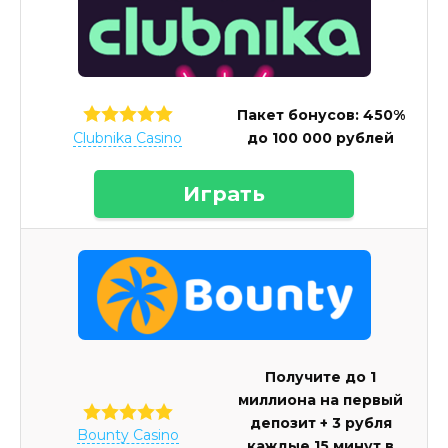
Пакет бонусов: 450%
до 100 000 рублей
Clubnika Casino
Играть
Получите до 1
миллиона на первый
депозит + 3 рубля
Bounty Casino
каждые 15 минут в