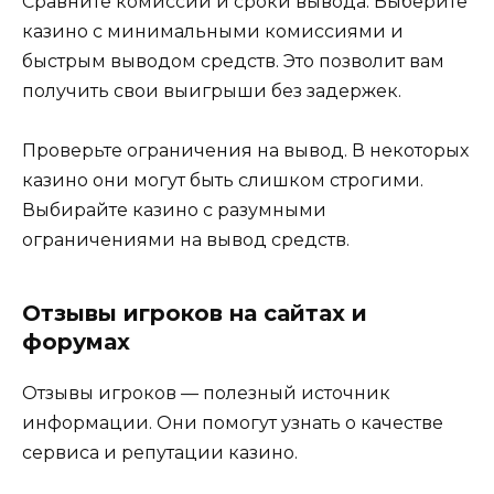
Сравните комиссии и сроки вывода. Выберите
казино с минимальными комиссиями и
быстрым выводом средств. Это позволит вам
получить свои выигрыши без задержек.
Проверьте ограничения на вывод. В некоторых
казино они могут быть слишком строгими.
Выбирайте казино с разумными
ограничениями на вывод средств.
Отзывы игроков на сайтах и
форумах
Отзывы игроков — полезный источник
информации. Они помогут узнать о качестве
сервиса и репутации казино.