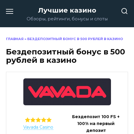
Перейти
Лучшие казино
к
содержанию
Обзоры, рейтинги, бонусы и слоты
ГЛАВНАЯ
»
БЕЗДЕПОЗИТНЫЙ БОНУС В 500 РУБЛЕЙ В КАЗИНО
Бездепозитный бонус в 500
рублей в казино
Бездепозит 100 FS +
100% на первый
Vavada Casino
депозит