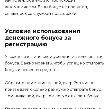
зачислен. Обычно это происходит
автоматически. Если бонус не поступил,
свяжитесь со службой поддержки.
Условия использования
денежного бонуса за
регистрацию
У каждого казино свои условия использования
бонуса. Важно их знать, чтобы успешно отыграть
бонус и вывести средства.
Обратите внимание на вейджер. Это число
показывает, сколько раз нужно отыграть бонус.
Чем ниже вейджер, тем легче отыграть бонус.