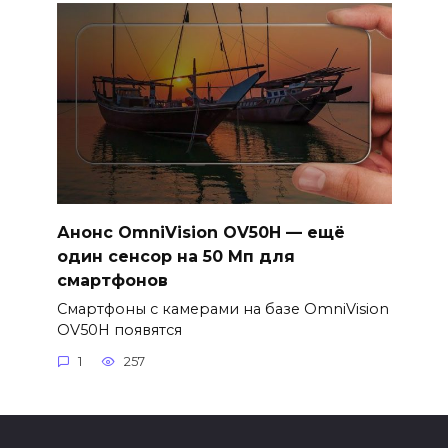
Анонс OmniVision OV50H — ещё
один сенсор на 50 Мп для
смартфонов
Смартфоны с камерами на базе OmniVision
OV50H появятся
1
257