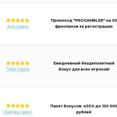
Промокод "PROGAMBLER" на 50
фриспинов за регистрацию
Jozz Casino
Ежедневный бездепозитный
бонус для всех игроков!
Turbo Casino
Пакет бонусов: 450% до 100 00
рублей
Clubnika Casino