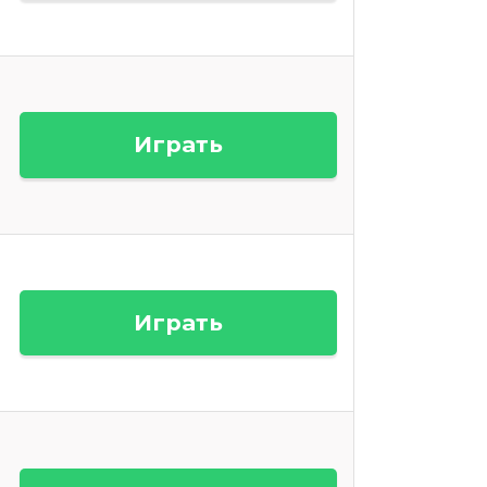
Играть
Играть