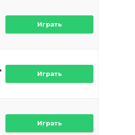
Играть
и
Играть
Играть