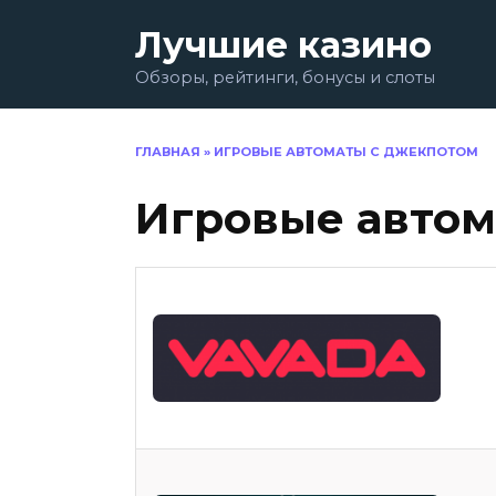
Перейти
Лучшие казино
к
содержанию
Обзоры, рейтинги, бонусы и слоты
ГЛАВНАЯ
»
ИГРОВЫЕ АВТОМАТЫ С ДЖЕКПОТОМ
Игровые автом