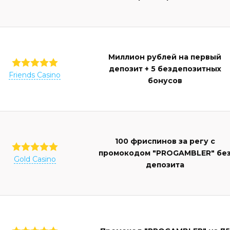
Миллион рублей на первый
депозит + 5 бездепозитных
Friends Casino
бонусов
100 фриспинов за регу с
промокодом "PROGAMBLER" бе
Gold Casino
депозита