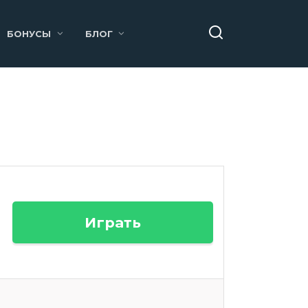
БОНУСЫ
БЛОГ
Играть