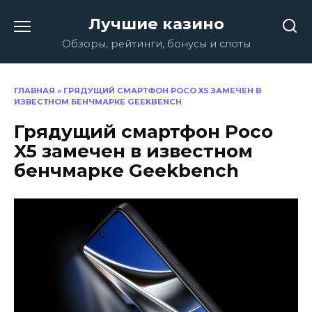
Перейти
Лучшие казино
к
содержанию
Обзоры, рейтинги, бонусы и слоты
ГЛАВНАЯ
»
ГРЯДУЩИЙ СМАРТФОН POCO X5 ЗАМЕЧЕН В
ИЗВЕСТНОМ БЕНЧМАРКЕ GEEKBENCH
Грядущий смартфон Poco
X5 замечен в известном
бенчмарке Geekbench