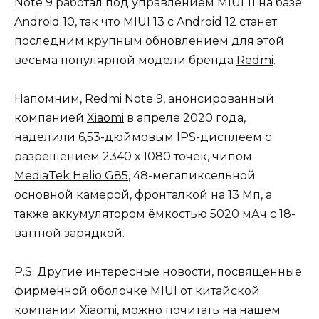
Note 9 работал под управлением MIUI 11 на базе
Android 10, так что MIUI 13 с Android 12 станет
последним крупным обновлением для этой
весьма популярной модели бренда
Redmi
.
Напомним, Redmi Note 9, анонсированный
компанией
Xiaomi
в апреле 2020 года,
наделили 6,53-дюймовым IPS-дисплеем с
разрешением 2340 х 1080 точек, чипом
MediaTek Helio G85
, 48-мегапиксельной
основной камерой, фронталкой на 13 Мп, а
также аккумулятором ёмкостью 5020 мАч с 18-
ваттной зарядкой.
P.S. Другие интересные новости, посвященные
фирменной оболочке MIUI от китайской
компании Xiaomi, можно почитать на нашем