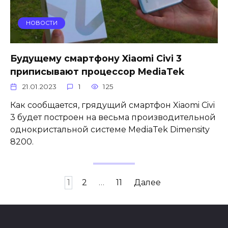
НОВОСТИ
Будущему смартфону Xiaomi Civi 3
приписывают процессор MediaTek
21.01.2023
1
125
Как сообщается, грядущий смартфон Xiaomi Civi
3 будет построен на весьма производительной
однокристальной системе MediaTek Dimensity
8200.
Пагинация
1
2
…
11
Далее
записей