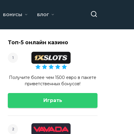
БОНУСЫ
БЛОГ
Топ-5 онлайн казино
Получите более чем 1500 евро в пакете
приветственных бонусов!
Играть