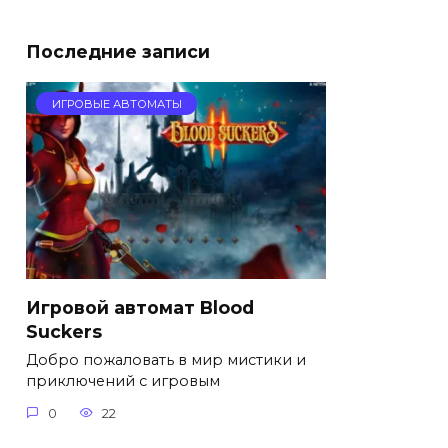
Последние записи
ИГРОВЫЕ АВТОМАТЫ
Игровой автомат Blood
Suckers
Добро пожаловать в мир мистики и
приключений с игровым
0
22