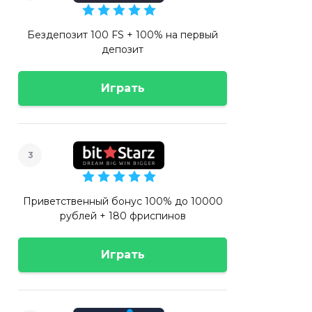
Бездепозит 100 FS + 100% на первый
депозит
Играть
Приветственный бонус 100% до 10000
рублей + 180 фриспинов
Играть