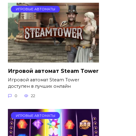
ИГРОВЫЕ АВТОМАТЫ
Игровой автомат Steam Tower
Игровой автомат Steam Tower
доступен в лучших онлайн
0
22
ИГРОВЫЕ АВТОМАТЫ