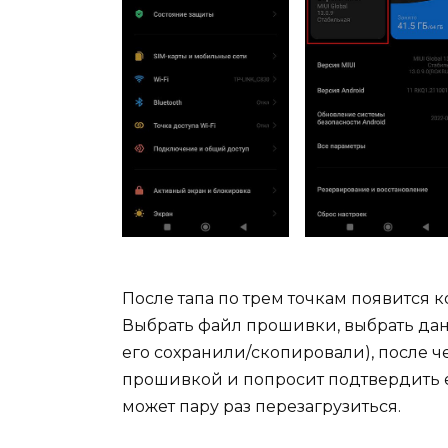
После тапа по трем точкам появится к
Выбрать файл прошивки, выбрать дан
его сохранили/скопировали), после че
прошивкой и попросит подтвердить е
может пару раз перезагрузиться.