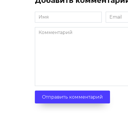
Добавить комментари
Имя
Email
*
*
Комментарий