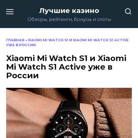
Перейти
Лучшие казино
к
содержанию
Обзоры, рейтинги, бонусы и слоты
ГЛАВНАЯ
»
XIAOMI MI WATCH S1 И XIAOMI MI WATCH S1 ACTIVE
УЖЕ В РОССИИ
Xiaomi Mi Watch S1 и Xiaomi
Mi Watch S1 Active уже в
России