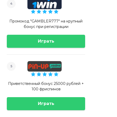
Промокод "GAMBLER777" на крупный
бонус при регистрации
Играть
Приветственный бонус 25000 рублей +
100 фриспинов
Играть