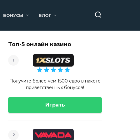
БОНУСЫ
БЛОГ
Топ-5 онлайн казино
Получите более чем 1500 евро в пакете
приветственных бонусов!
Играть