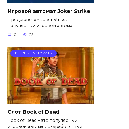
Игровой автомат Joker Strike
Представляем Joker Strike,
популярный игровой автомат
0
23
ИГРОВЫЕ АВТОМАТЫ
Слот Book of Dead
Book of Dead – это популярный
игровой автомат, разработанный