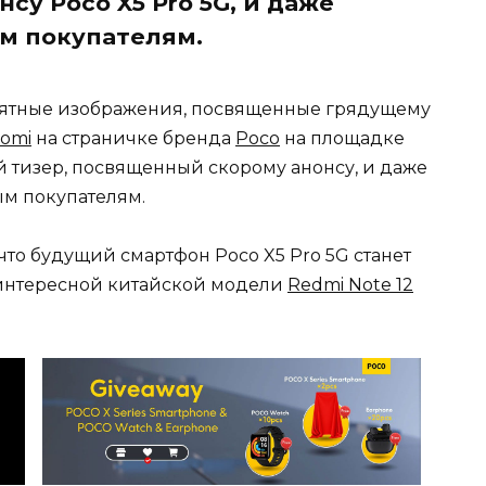
у Poco X5 Pro 5G, и даже
м покупателям.
онятные изображения, посвященные грядущему
aomi
на страничке бренда
Poco
на площадке
й тизер, посвященный скорому анонсу, и даже
м покупателям.
что будущий смартфон Poco X5 Pro 5G станет
интересной китайской модели
Redmi Note 12