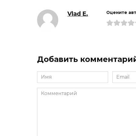
Vlad E.
Оцените ав
Добавить комментари
Имя
Email
*
*
Комментарий