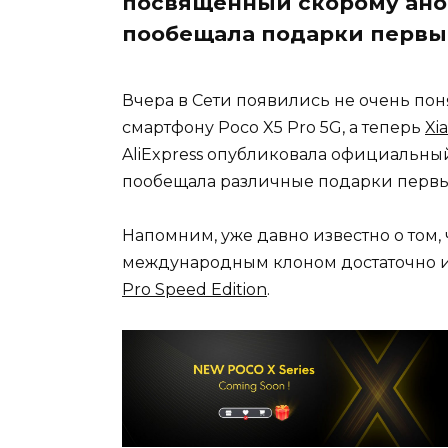
посвященный скорому анонс
пообещала подарки первы
Вчера в Сети появились не очень п
смартфону Poco X5 Pro 5G, а теперь
Xi
AliExpress опубликовала официальны
пообещала различные подарки первы
Напомним, уже давно известно о том, 
международным клоном достаточно 
Pro Speed Edition
.