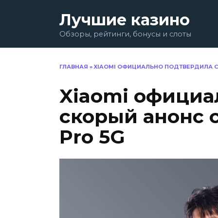
Перейти
Лучшие казино
к
содержанию
Обзоры, рейтинги, бонусы и слоты
ГЛАВНАЯ
»
XIAOMI ОФИЦИАЛЬНО ПОДТВЕРДИЛА С
Xiaomi официа
скорый анонс 
Pro 5G