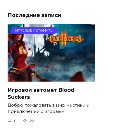
Последние записи
ИГРОВЫЕ АВТОМАТЫ
Игровой автомат Blood
Suckers
Добро пожаловать в мир мистики и
приключений с игровым
0
22