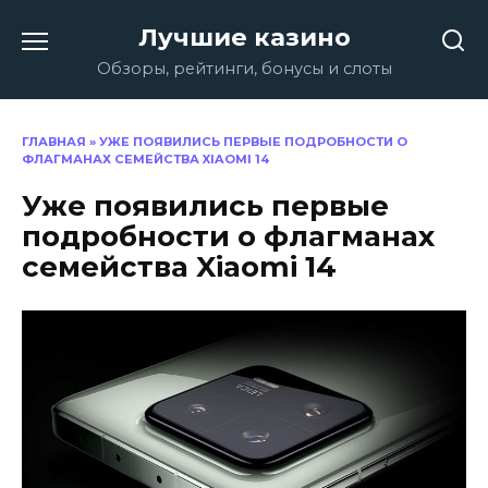
Перейти
Лучшие казино
к
содержанию
Обзоры, рейтинги, бонусы и слоты
ГЛАВНАЯ
»
УЖЕ ПОЯВИЛИСЬ ПЕРВЫЕ ПОДРОБНОСТИ О
ФЛАГМАНАХ СЕМЕЙСТВА XIAOMI 14
Уже появились первые
подробности о флагманах
семейства Xiaomi 14