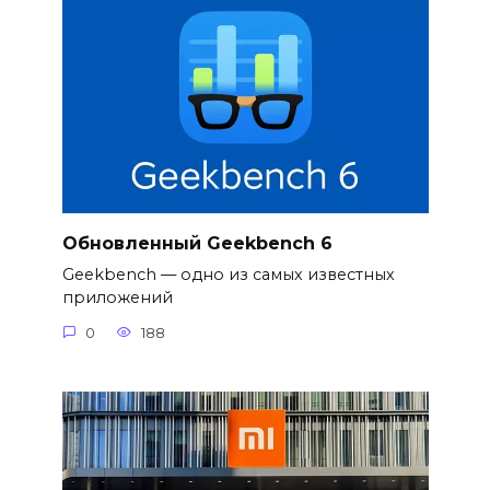
Обновленный Geekbench 6
Geekbench — одно из самых известных
приложений
0
188