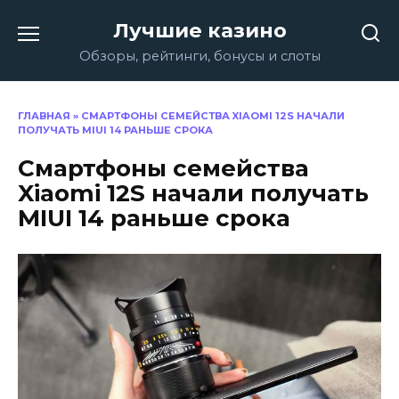
Перейти
Лучшие казино
к
содержанию
Обзоры, рейтинги, бонусы и слоты
ГЛАВНАЯ
»
СМАРТФОНЫ СЕМЕЙСТВА XIAOMI 12S НАЧАЛИ
ПОЛУЧАТЬ MIUI 14 РАНЬШЕ СРОКА
Смартфоны семейства
Xiaomi 12S начали получать
MIUI 14 раньше срока