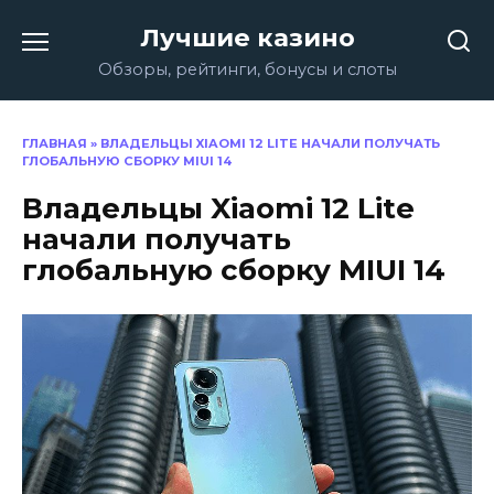
Перейти
Лучшие казино
к
содержанию
Обзоры, рейтинги, бонусы и слоты
ГЛАВНАЯ
»
ВЛАДЕЛЬЦЫ XIAOMI 12 LITE НАЧАЛИ ПОЛУЧАТЬ
ГЛОБАЛЬНУЮ СБОРКУ MIUI 14
Владельцы Xiaomi 12 Lite
начали получать
глобальную сборку MIUI 14