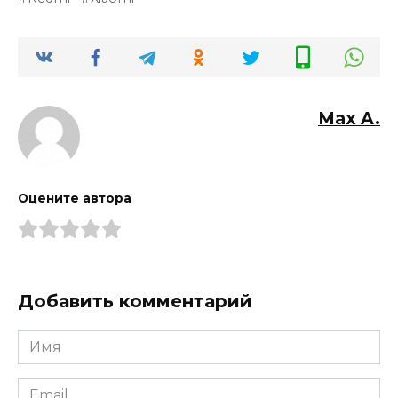
Max A.
Оцените автора
Добавить комментарий
Имя
*
Email