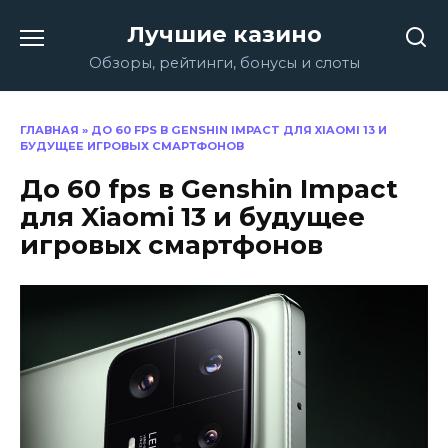
Перейти
Лучшие казино
к
содержанию
Обзоры, рейтинги, бонусы и слоты
ГЛАВНАЯ
»
ДО 60 FPS В GENSHIN IMPACT ДЛЯ XIAOMI 13 И
БУДУЩЕЕ ИГРОВЫХ СМАРТФОНОВ
До 60 fps в Genshin Impact
для Xiaomi 13 и будущее
игровых смартфонов