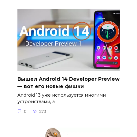
Вышел Android 14 Developer Preview
— вот его новые фишки
Android 13 уже используется многими
устройствами, а
0
273