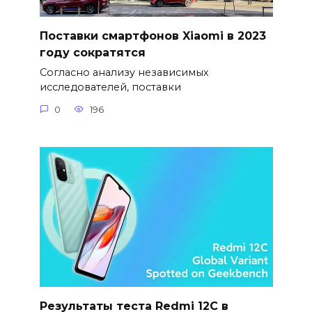
Поставки смартфонов Xiaomi в 2023
году сократятся
Согласно анализу независимых
исследователей, поставки
0
196
Результаты теста Redmi 12C в