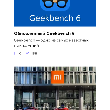
Обновленный Geekbench 6
Geekbench — одно из самых известных
приложений
0
188