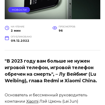
НОВОСТИ
НА ЧТЕНИЕ
ПРОСМОТРОВ
2 мин
96
ОПУБЛИКОВАНО
09.12.2022
"В 2023 году вам больше не нужен
игровой телефон, игровой телефон
обречен на смерть", – Лу Вейбинг (Lu
Weibing), глава Redmi и Xiaomi China.
Основатель и бессменный руководитель
компании
Xiaomi
Лэй Цзюнь (Lei Jun)