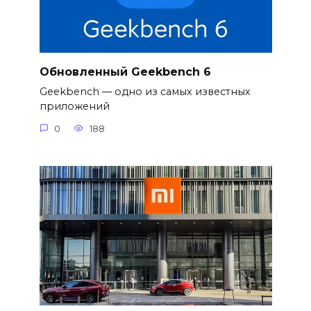
Обновленный Geekbench 6
Geekbench — одно из самых известных
приложений
0
188