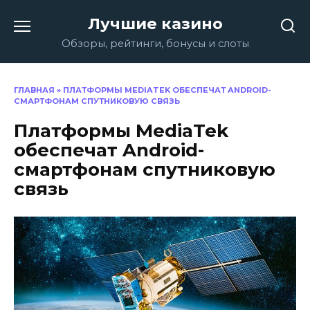
Перейти
Лучшие казино
к
содержанию
Обзоры, рейтинги, бонусы и слоты
ГЛАВНАЯ
»
ПЛАТФОРМЫ MEDIATEK ОБЕСПЕЧАТ ANDROID-
СМАРТФОНАМ СПУТНИКОВУЮ СВЯЗЬ
Платформы MediaTek
обеспечат Android-
смартфонам спутниковую
связь