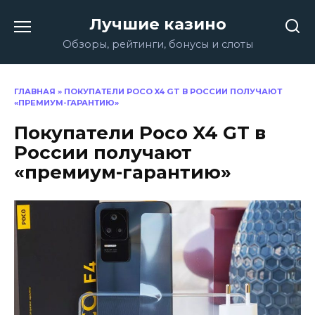
Перейти
Лучшие казино
к
содержанию
Обзоры, рейтинги, бонусы и слоты
ГЛАВНАЯ
»
ПОКУПАТЕЛИ POCO X4 GT В РОССИИ ПОЛУЧАЮТ
«ПРЕМИУМ-ГАРАНТИЮ»
Покупатели Poco X4 GT в
России получают
«премиум-гарантию»