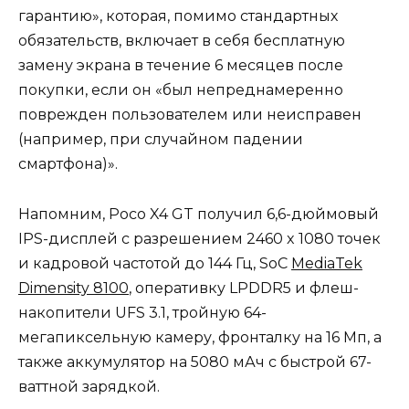
гарантию», которая, помимо стандартных
обязательств, включает в себя бесплатную
замену экрана в течение 6 месяцев после
покупки, если он «был непреднамеренно
поврежден пользователем или неисправен
(например, при случайном падении
смартфона)».
Напомним, Poco X4 GT получил 6,6-дюймовый
IPS-дисплей с разрешением 2460 x 1080 точек
и кадровой частотой до 144 Гц, SoC
MediaTek
Dimensity 8100
, оперативку LPDDR5 и флеш-
накопители UFS 3.1, тройную 64-
мегапиксельную камеру, фронталку на 16 Мп, а
также аккумулятор на 5080 мАч с быстрой 67-
ваттной зарядкой.