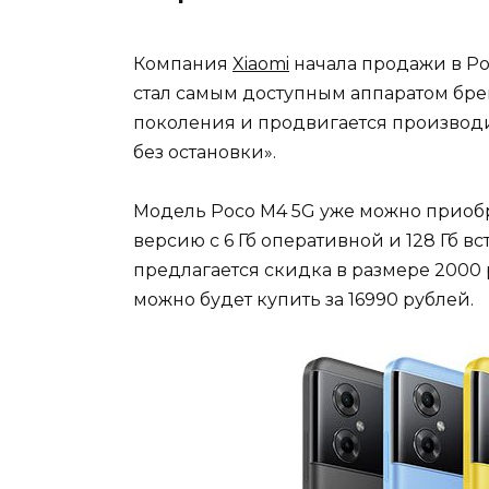
Компания
Xiaomi
начала продажи в Ро
стал самым доступным аппаратом бр
поколения и продвигается производ
без остановки».
Модель Poco M4 5G уже можно приобре
версию с 6 Гб оперативной и 128 Гб 
предлагается скидка в размере 2000 
можно будет купить за 16990 рублей.