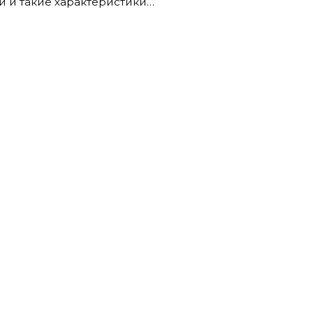
ги и такие характеристики…