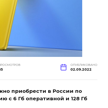
ПРОСМОТРОВ
ОПУБЛИКОВАНО
85
02.09.2022
жно приобрести в России по
ию с 6 Гб оперативной и 128 Гб