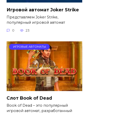
Игровой автомат Joker Strike
Представляем Joker Strike,
популярный игровой автомат
0
23
ИГРОВЫЕ АВТОМАТЫ
Слот Book of Dead
Book of Dead – это популярный
игровой автомат, разработанный