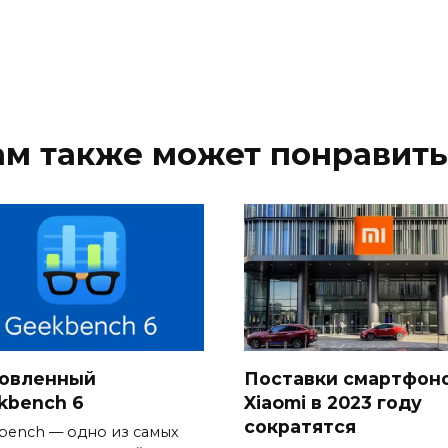
ам также может понравить
овленный
Поставки смартфон
kbench 6
Xiaomi в 2023 году
сократятся
bench — одно из самых