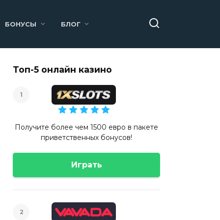
БОНУСЫ
БЛОГ
Топ-5 онлайн казино
Получите более чем 1500 евро в пакете
приветственных бонусов!
Играть