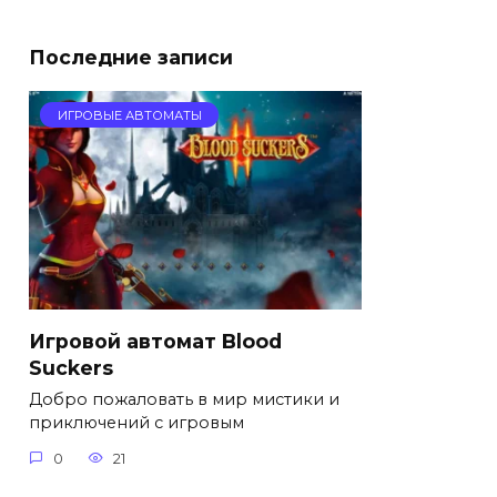
Последние записи
ИГРОВЫЕ АВТОМАТЫ
Игровой автомат Blood
Suckers
Добро пожаловать в мир мистики и
приключений с игровым
0
21