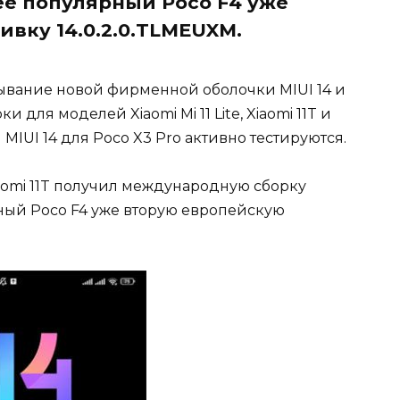
нее популярный Poco F4 уже
вку 14.0.2.0.TLMEUXM.
ывание новой фирменной оболочки MIUI 14 и
для моделей Xiaomi Mi 11 Lite, Xiaomi 11T и
 MIUI 14 для Poco X3 Pro активно тестируются.
aomi 11T получил международную сборку
рный Poco F4 уже вторую европейскую