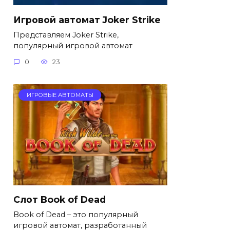
Игровой автомат Joker Strike
Представляем Joker Strike,
популярный игровой автомат
0
23
ИГРОВЫЕ АВТОМАТЫ
Слот Book of Dead
Book of Dead – это популярный
игровой автомат, разработанный