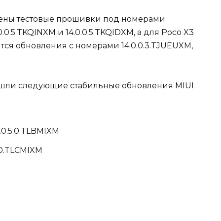
пущены тестовые прошивки под номерами
.0.0.5.TKQINXM и 14.0.0.5.TKQIDXM, а для Poco X3
ятся обновления с номерами 14.0.0.3.TJUEUXM,
ышли следующие стабильные обновления MIUI
4.0.5.0.TLBMIXM
2.0.TLCMIXM