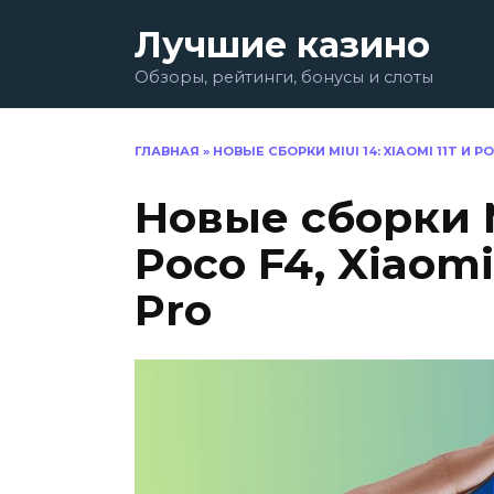
Перейти
Лучшие казино
к
содержанию
Обзоры, рейтинги, бонусы и слоты
ГЛАВНАЯ
»
НОВЫЕ СБОРКИ MIUI 14: XIAOMI 11T И POC
Новые сборки MI
Poco F4, Xiaomi 
Pro