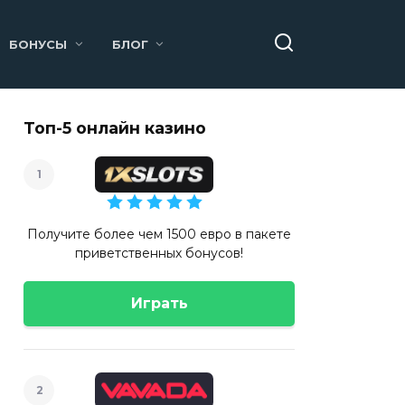
БОНУСЫ
БЛОГ
Топ-5 онлайн казино
Получите более чем 1500 евро в пакете
приветственных бонусов!
Играть