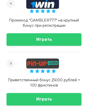
Промокод "GAMBLER777" на крупный
бонус при регистрации
Играть
Приветственный бонус 25000 рублей +
100 фриспинов
Играть