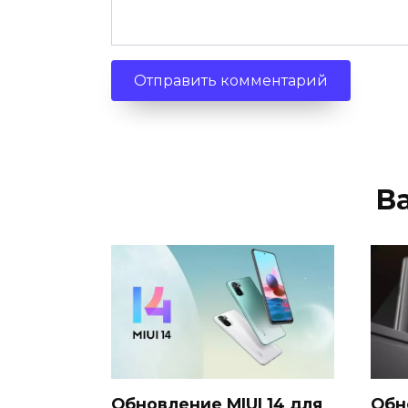
В
Обновление MIUI 14 для
Обн