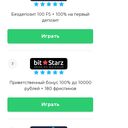
Бездепозит 100 FS + 100% на первый
депозит
Играть
Приветственный бонус 100% до 10000
рублей + 180 фриспинов
Играть