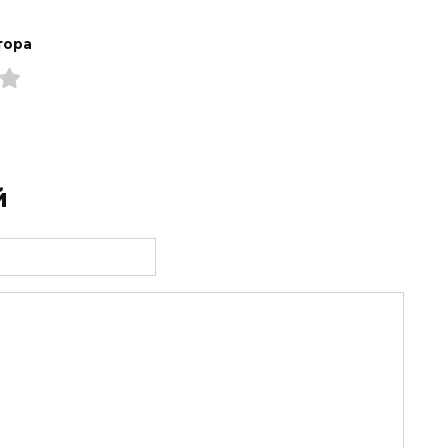
тора
й