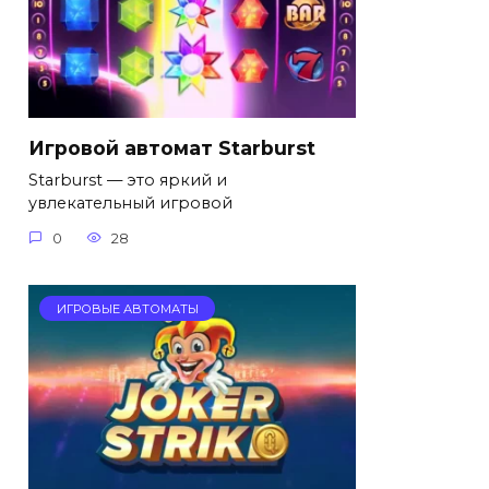
Игровой автомат Starburst
Starburst — это яркий и
увлекательный игровой
0
28
ИГРОВЫЕ АВТОМАТЫ