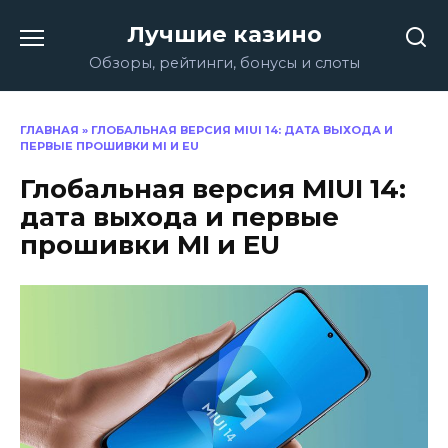
Перейти
Лучшие казино
к
содержанию
Обзоры, рейтинги, бонусы и слоты
ГЛАВНАЯ
»
ГЛОБАЛЬНАЯ ВЕРСИЯ MIUI 14: ДАТА ВЫХОДА И
ПЕРВЫЕ ПРОШИВКИ MI И EU
Глобальная версия MIUI 14:
дата выхода и первые
прошивки MI и EU