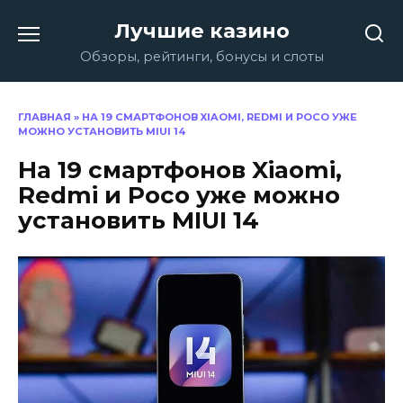
Перейти
Лучшие казино
к
содержанию
Обзоры, рейтинги, бонусы и слоты
ГЛАВНАЯ
»
НА 19 СМАРТФОНОВ XIAOMI, REDMI И POCO УЖЕ
МОЖНО УСТАНОВИТЬ MIUI 14
На 19 смартфонов Xiaomi,
Redmi и Poco уже можно
установить MIUI 14