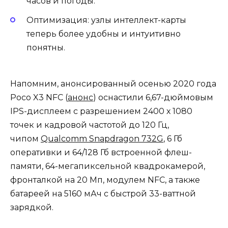
часов и погоды.
Оптимизация: узлы интеллект-карты
теперь более удобны и интуитивно
понятны.
Напомним, анонсированный осенью 2020 года
Poco X3 NFC (
анонс
) оснастили 6,67-дюймовым
IPS-дисплеем с разрешением 2400 х 1080
точек и кадровой частотой до 120 Гц,
чипом
Qualcomm Snapdragon 732G
, 6 Гб
оперативки и 64/128 Гб встроенной флеш-
памяти, 64-мегапиксельной квадрокамерой,
фронталкой на 20 Мп, модулем NFC, а также
батареей на 5160 мАч с быстрой 33-ваттной
зарядкой.