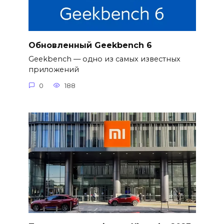
Обновленный Geekbench 6
Geekbench — одно из самых известных
приложений
0
188