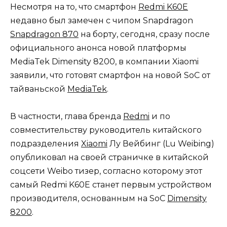
Несмотря на то, что смартфон
Redmi K60E
недавно был замечен с чипом Snapdragon
Snapdragon 870
на борту, сегодня, сразу после
официального анонса новой платформы
MediaTek Dimensity 8200, в компании Xiaomi
заявили, что готовят смартфон на новой SoC от
тайваньской
MediaTek
.
В частности, глава бренда
Redmi
и по
совместительству руководитель китайского
подразделения
Xiaomi
Лу Вейбинг (Lu Weibing)
опубликовал на своей страничке в китайской
соцсети Weibo тизер, согласно которому этот
самый Redmi K60E станет первым устройством
производителя, основанным на SoC
Dimensity
8200
.