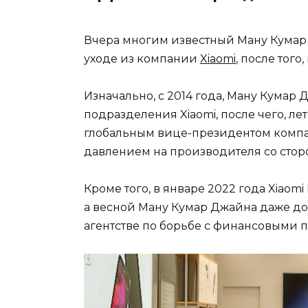
Вчера многим известный Ману Кумар 
уходе из компании
Xiaomi
, после того
Изначально, с 2014 года, Ману Кума
подразделения Xiaomi, после чего, лет
глобальным вице-президентом компа
давлением на производителя со стор
Кроме того, в январе 2022 года Xiaomi
а весной Ману Кумар Джайна даже д
агентстве по борьбе с финансовыми