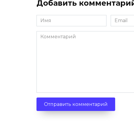
Добавить комментари
Имя
Email
*
*
Комментарий