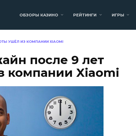
ОБЗОРЫ КАЗИНО
РЕЙТИНГИ
ИГРЫ
ОТЫ УШЁЛ ИЗ КОМПАНИИ XIAOMI
айн после 9 лет
з компании Xiaomi