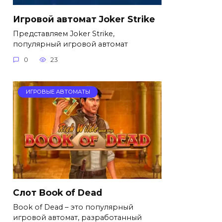
Игровой автомат Joker Strike
Представляем Joker Strike,
популярный игровой автомат
0
23
ИГРОВЫЕ АВТОМАТЫ
Слот Book of Dead
Book of Dead – это популярный
игровой автомат, разработанный