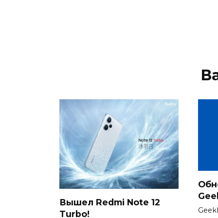
В
Обн
Gee
Вышел Redmi Note 12
Geek
Turbo!