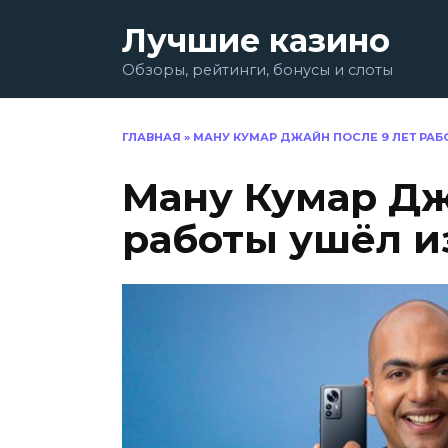
Перейти
Лучшие казино
к
содержанию
Обзоры, рейтинги, бонусы и слоты
ГЛАВНАЯ
»
МАНУ КУМАР ДЖАЙН ПОСЛЕ 9 ЛЕТ РАБ
Ману Кумар Дж
работы ушёл и