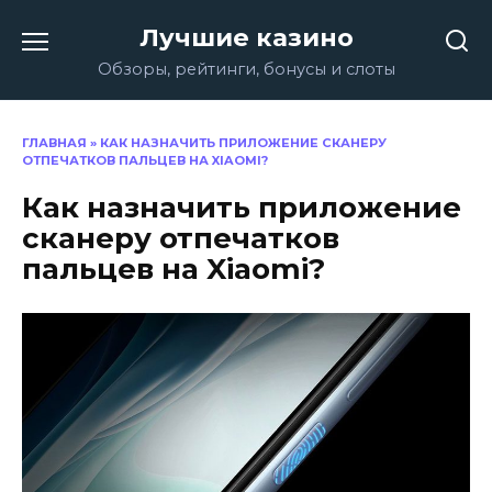
Перейти
Лучшие казино
к
содержанию
Обзоры, рейтинги, бонусы и слоты
ГЛАВНАЯ
»
КАК НАЗНАЧИТЬ ПРИЛОЖЕНИЕ СКАНЕРУ
ОТПЕЧАТКОВ ПАЛЬЦЕВ НА XIAOMI?
Как назначить приложение
сканеру отпечатков
пальцев на Xiaomi?