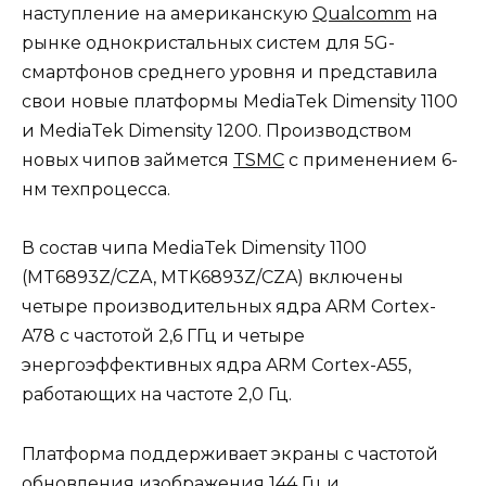
наступление на американскую
Qualcomm
на
рынке однокристальных систем для 5G-
смартфонов среднего уровня и представила
свои новые платформы MediaTek Dimensity 1100
и MediaTek Dimensity 1200. Производством
новых чипов займется
TSMC
с применением 6-
нм техпроцесса.
В состав чипа MediaTek Dimensity 1100
(MT6893Z/CZA, MTK6893Z/CZA) включены
четыре производительных ядра ARM Cortex-
A78 с частотой 2,6 ГГц и четыре
энергоэффективных ядра ARM Cortex-A55,
работающих на частоте 2,0 Гц.
Платформа поддерживает экраны с частотой
обновления изображения 144 Гц и