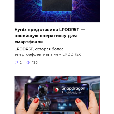
Hynix представила LPDDR5T —
новейшую оперативку для
смартфонов
LPDDR5T, которая более
энергоэффективна, чем LPDDR5X
2
136