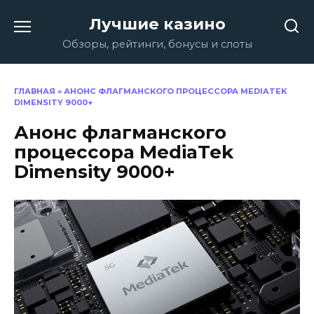
Перейти
Лучшие казино
к
содержанию
Обзоры, рейтинги, бонусы и слоты
ГЛАВНАЯ
»
АНОНС ФЛАГМАНСКОГО ПРОЦЕССОРА MEDIATEK
DIMENSITY 9000+
Анонс флагманского
процессора MediaTek
Dimensity 9000+