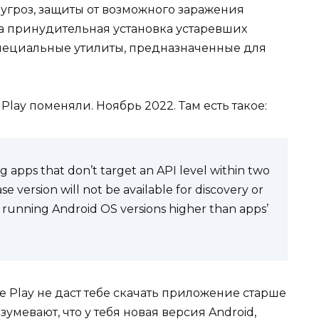
угроз, защиты от возможного заражения
а принудительная установка устаревших
пециальные утилиты, предназначенные для
Play поменяли. Ноябрь 2022. Там есть такое:
g apps that don’t target an API level within two
se version will not be available for discovery or
es running Android OS versions higher than apps’
le Play не даст тебе скачать приложение старше
зумевают, что у тебя новая версия Android,