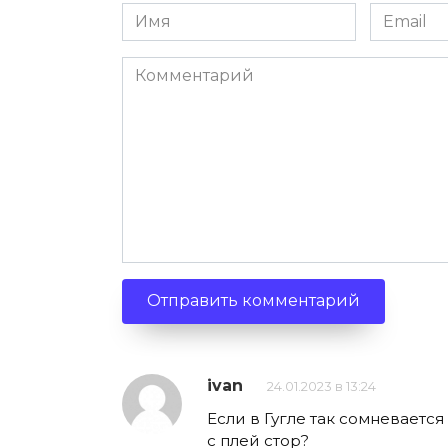
Имя
Email
*
*
Комментарий
ivan
24.01.2023 в 13:24
Если в Гугле так сомневается
с плей стор?