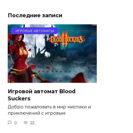
Последние записи
ИГРОВЫЕ АВТОМАТЫ
Игровой автомат Blood
Suckers
Добро пожаловать в мир мистики и
приключений с игровым
0
22