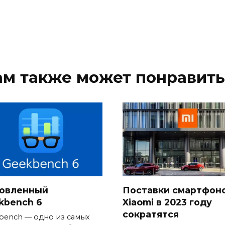
ам также может понравить
овленный
Поставки смартфон
kbench 6
Xiaomi в 2023 году
сократятся
bench — одно из самых