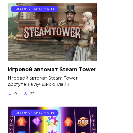
ИГРОВЫЕ АВТОМАТЫ
Игровой автомат Steam Tower
Игровой автомат Steam Tower
доступен в лучших онлайн
0
22
ИГРОВЫЕ АВТОМАТЫ