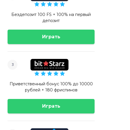
Бездепозит 100 FS + 100% на первый
депозит
Играть
Приветственный бонус 100% до 10000
рублей + 180 фриспинов
Играть