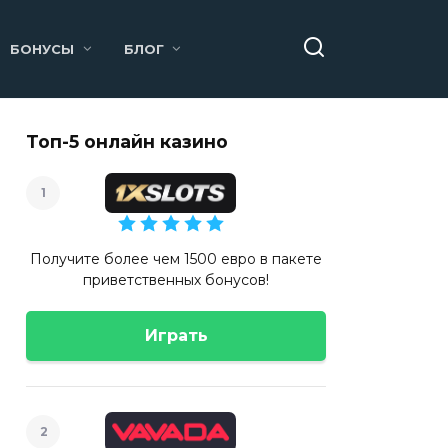
БОНУСЫ
БЛОГ
Топ-5 онлайн казино
Получите более чем 1500 евро в пакете
приветственных бонусов!
Играть