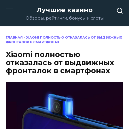
Перейти
Лучшие казино
к
содержанию
Обзоры, рейтинги, бонусы и слоты
ГЛАВНАЯ
»
XIAOMI ПОЛНОСТЬЮ ОТКАЗАЛАСЬ ОТ ВЫДВИЖНЫХ
ФРОНТАЛОК В СМАРТФОНАХ
Xiaomi полностью
отказалась от выдвижных
фронталок в смартфонах