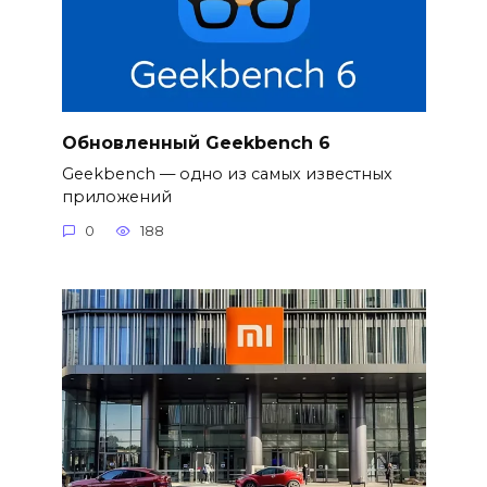
Обновленный Geekbench 6
Geekbench — одно из самых известных
приложений
0
188