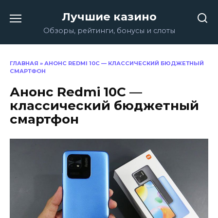
Перейти
Лучшие казино
к
содержанию
Обзоры, рейтинги, бонусы и слоты
ГЛАВНАЯ
»
АНОНС REDMI 10C — КЛАССИЧЕСКИЙ БЮДЖЕТНЫЙ
СМАРТФОН
Анонс Redmi 10C —
классический бюджетный
смартфон