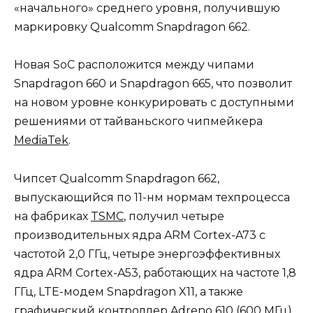
«начального» среднего уровня, получившую
маркировку Qualcomm Snapdragon 662.
Новая SoC расположится между чипами
Snapdragon 660 и Snapdragon 665, что позволит
на новом уровне конкурировать с доступными
решениями от тайваньского чипмейкера
MediaTek
.
Чипсет Qualcomm Snapdragon 662,
выпускающийся по 11-нм нормам техпроцесса
на фабриках
TSMC
, получил четыре
производительных ядра ARM Cortex-A73 с
частотой 2,0 ГГц, четыре энергоэффективных
ядра ARM Cortex-A53, работающих на частоте 1,8
ГГц, LTE-модем Snapdragon X11, а также
графический контроллер Adreno 610 (600 МГц).