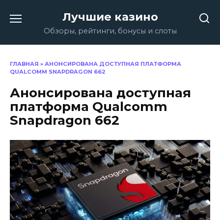
Перейти
Лучшие казино
к
содержанию
Обзоры, рейтинги, бонусы и слоты
ГЛАВНАЯ
»
АНОНСИРОВАНА ДОСТУПНАЯ ПЛАТФОРМА
QUALCOMM SNAPDRAGON 662
Анонсирована доступная
платформа Qualcomm
Snapdragon 662