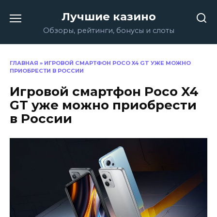
Перейти
Лучшие казино
к
содержанию
Обзоры, рейтинги, бонусы и слоты
ГЛАВНАЯ
»
ИГРОВОЙ СМАРТФОН POCO X4 GT УЖЕ МОЖНО
ПРИОБРЕСТИ В РОССИИ
Игровой смартфон Poco X4
GT уже можно приобрести
в России