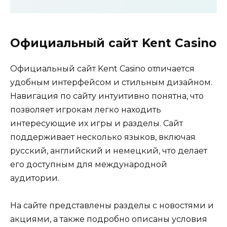
Официальный сайт Kent Casino
Официальный сайт Kent Casino отличается
удобным интерфейсом и стильным дизайном.
Навигация по сайту интуитивно понятна, что
позволяет игрокам легко находить
интересующие их игры и разделы. Сайт
поддерживает несколько языков, включая
русский, английский и немецкий, что делает
его доступным для международной
аудитории.
На сайте представлены разделы с новостями и
акциями, а также подробно описаны условия