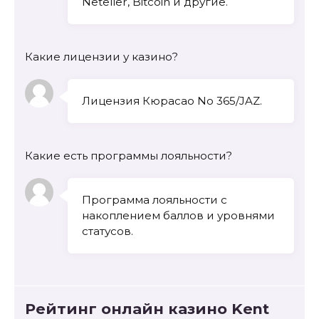
Neteller, Bitcoin и другие.
Какие лицензии у казино?
Лицензия Кюрасао No 365/JAZ.
Какие есть программы лояльности?
Программа лояльности с
накоплением баллов и уровнями
статусов​​​​​​.
Рейтинг онлайн казино Kent