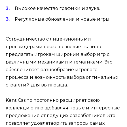
Высокое качество графики и звука.
Регулярные обновления и новые игры.
Сотрудничество с лицензионными
провайдерами также позволяет казино
предлагать игрокам широкий выбор игр с
различными механиками и тематиками. Это
обеспечивает разнообразие игрового
процесса и возможность выбора оптимальных
стратегий для выигрыша.
Kent Casino постоянно расширяет свою
коллекцию игр, добавляя новые и интересные
предложения от ведущих разработчиков. Это
позволяет удовлетворить запросы самых