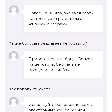
Более 10500 игр, включая слоты,
настольные игры и игры с
живыми дилерами.
Какие бонусы предлагает Kent Casino?
Приветственный бонус, бонусы
на депозиты, бесплатные
вращения и кэшбэк.
Как пополнить счет?
Используйте банковские карты,
электронные кошельки или