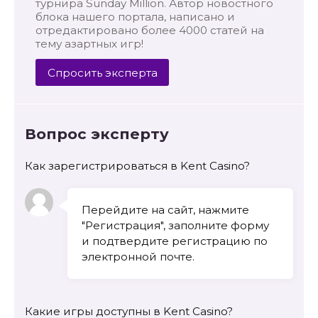
турнира Sunday Million. Автор новостного
блока нашего портала, написано и
отредактировано более 4000 статей на
тему азартных игр!
Спросить эксперта
Вопрос эксперту
Как зарегистрироваться в Kent Casino?
Перейдите на сайт, нажмите
"Регистрация", заполните форму
и подтвердите регистрацию по
электронной почте.
Какие игры доступны в Kent Casino?