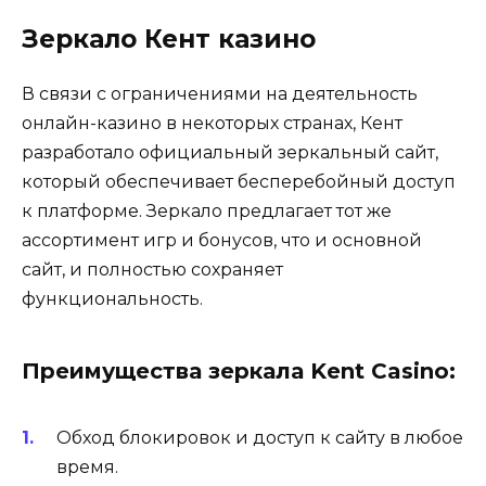
Зеркало Кент казино
В связи с ограничениями на деятельность
онлайн-казино в некоторых странах, Кент
разработало официальный зеркальный сайт,
который обеспечивает бесперебойный доступ
к платформе. Зеркало предлагает тот же
ассортимент игр и бонусов, что и основной
сайт, и полностью сохраняет
функциональность.
Преимущества зеркала Kent Casino:
Обход блокировок и доступ к сайту в любое
время.