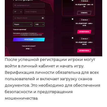
После успешной регистрации игроки могут
войти в личный кабинет и начать игру.
Верификация личности обязательна для всех
пользователей и включает загрузку сканов
документов. Это необходимо для обеспечения
безопасности и предотвращения
мошенничества.