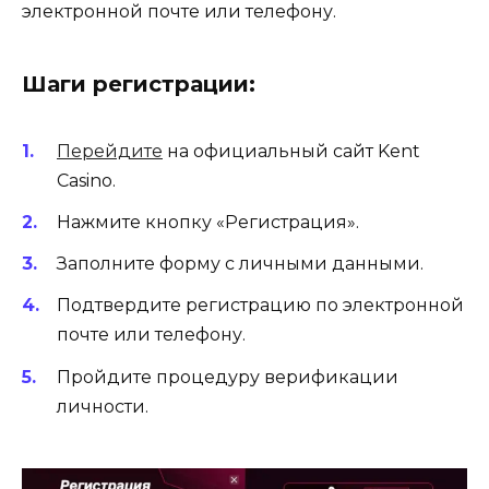
электронной почте или телефону.
Шаги регистрации:
Перейдите
на официальный сайт Kent
Casino.
Нажмите кнопку «Регистрация».
Заполните форму с личными данными.
Подтвердите регистрацию по электронной
почте или телефону.
Пройдите процедуру верификации
личности.