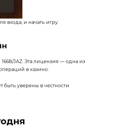
 входа, и начать игру.
йн
668/JAZ. Эта лицензия — одна из
 операций в казино.
т быть уверены в честности
годня