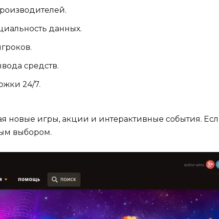
роизводителей.
циальность данных.
гроков.
вода средств.
жки 24/7.
ая новые игры, акции и интерактивные события. Ес
ным выбором.