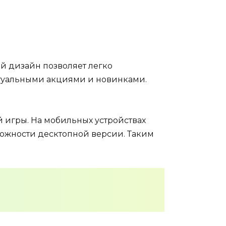
й дизайн позволяет легко
ктуальными акциями и новинками.
й игры. На мобильных устройствах
можности десктопной версии. Таким