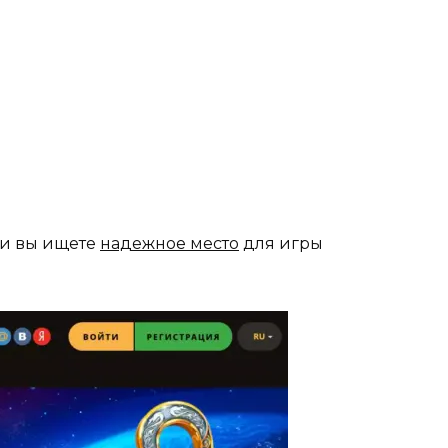
ли вы ищете
надежное место
для игры