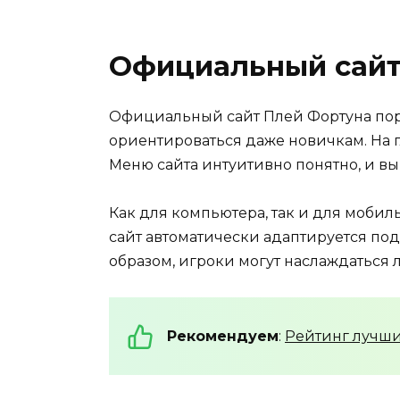
Официальный сайт
Официальный сайт Плей Фортуна пора
ориентироваться даже новичкам. На 
Меню сайта интуитивно понятно, и в
Как для компьютера, так и для мобил
сайт автоматически адаптируется по
образом, игроки могут наслаждаться
Рекомендуем
:
Рейтинг лучши